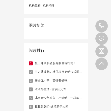
机构章程
机构治理
1
图片新闻
阅读排行
社工开展长者服务的全程指南！
1
三方共建魅力社团项目启动仪式圆满举行
2
安全无小事，警钟要长鸣
3
浓浓邻里情 ·佳节庆元宵
4
儿童青少年服务｜小运动，一样能玩出大欢乐
5
叔叔是您们-送清新于人间
6